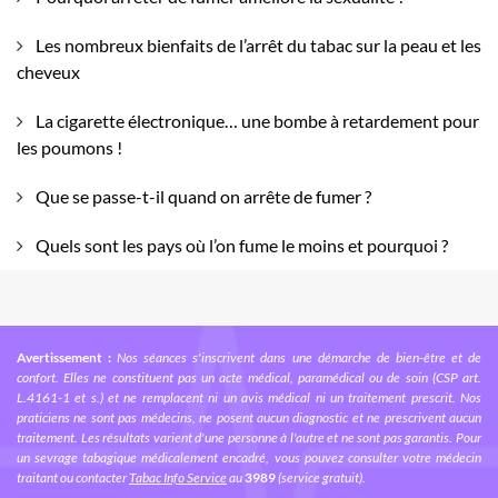
Les nombreux bienfaits de l’arrêt du tabac sur la peau et les
cheveux
La cigarette électronique… une bombe à retardement pour
les poumons !
Que se passe-t-il quand on arrête de fumer ?
Quels sont les pays où l’on fume le moins et pourquoi ?
Avertissement :
Nos séances s'inscrivent dans une démarche de bien-être et de
confort. Elles ne constituent pas un acte médical, paramédical ou de soin (CSP art.
L.4161-1 et s.) et ne remplacent ni un avis médical ni un traitement prescrit. Nos
praticiens ne sont pas médecins, ne posent aucun diagnostic et ne prescrivent aucun
traitement. Les résultats varient d'une personne à l'autre et ne sont pas garantis. Pour
un sevrage tabagique médicalement encadré, vous pouvez consulter votre médecin
traitant ou contacter
Tabac Info Service
au
3989
(service gratuit).