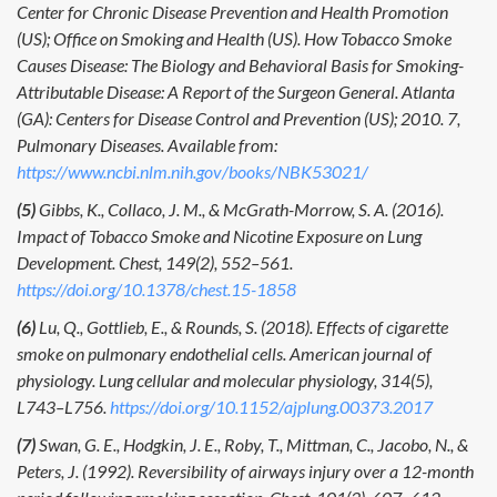
Center for Chronic Disease Prevention and Health Promotion
(US); Office on Smoking and Health (US). How Tobacco Smoke
Causes Disease: The Biology and Behavioral Basis for Smoking-
Attributable Disease: A Report of the Surgeon General. Atlanta
(GA): Centers for Disease Control and Prevention (US); 2010. 7,
Pulmonary Diseases. Available from:
https://www.ncbi.nlm.nih.gov/books/NBK53021/
(5)
Gibbs, K., Collaco, J. M., & McGrath-Morrow, S. A. (2016).
Impact of Tobacco Smoke and Nicotine Exposure on Lung
Development. Chest, 149(2), 552–561.
https://doi.org/10.1378/chest.15-1858
(6)
Lu, Q., Gottlieb, E., & Rounds, S. (2018). Effects of cigarette
smoke on pulmonary endothelial cells. American journal of
physiology. Lung cellular and molecular physiology, 314(5),
L743–L756.
https://doi.org/10.1152/ajplung.00373.2017
(7)
Swan, G. E., Hodgkin, J. E., Roby, T., Mittman, C., Jacobo, N., &
Peters, J. (1992). Reversibility of airways injury over a 12-month