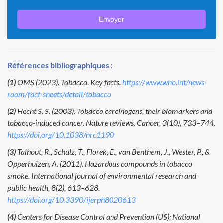
Envoyer
Références bibliographiques :
(1)
OMS (2023). Tobacco. Key facts.
https://www.who.int/news-
room/fact-sheets/detail/tobacco
(2)
Hecht S. S. (2003). Tobacco carcinogens, their biomarkers and
tobacco-induced cancer. Nature reviews. Cancer, 3(10), 733–744.
https://doi.org/10.1038/nrc1190
(3)
Talhout, R., Schulz, T., Florek, E., van Benthem, J., Wester, P., &
Opperhuizen, A. (2011). Hazardous compounds in tobacco
smoke. International journal of environmental research and
public health, 8(2), 613–628.
https://doi.org/10.3390/ijerph8020613
(4)
Centers for Disease Control and Prevention (US); National