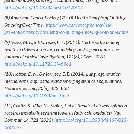
period following smoking cessation. Chest, 101(3), 607–612.
https://doi.org/10.1378/chest.101.3.607
(8)
American Cancer Society (2010). Health Benefits of Quitting
Smoking Over Time.
https://www.cancer.org/cancer/risk-
prevention/tobacco/benefits-of-quitting-smoking-over-time.html
(9)
Beers, M. F., & Morrisey, E. E. (2011). The three R's of lung
health and disease: repair, remodeling, and regeneration. The
Journal of clinical investigation, 121(6), 2065–2073.
https://doi.org/10.1172/JCI45961
(10)
Kotton, D. N., & Morrisey, E. E. (2014). Lung regeneration:
mechanisms, applications and emerging stem cell populations.
Nature medicine, 20(8), 822–832.
https://doi.org/10.1038/nm.3642
(11)
Crotta, S., Villa, M., Major, J. et al. Repair of airway epithelia
requires metabolic rewiring towards fatty acid oxidation. Nat
Commun 14, 721 (2023).
https://doi.org/10.1038/s41467-023-
36352-z