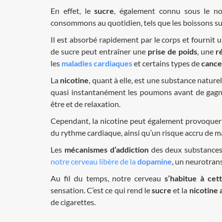
En effet, le
sucre
, également connu sous le n
consommons au quotidien, tels que les boissons sucrée
Il est absorbé rapidement par le corps et fourni
de sucre peut entraîner une
prise de poids
, une
r
les
maladies cardiaques
et certains types de
cance
La
nicotine
, quant à elle, est une substance nature
quasi instantanément les poumons avant de gagn
être et de relaxation.
Cependant, la nicotine peut également provoquer 
du rythme cardiaque, ainsi qu’un risque accru de ma
Les
mécanismes d’addiction
des deux substances
notre cerveau libère de la
dopamine
, un neurotran
Au fil du temps, notre cerveau
s’habitue à cet
sensation. C’est ce qui rend le
sucre
et la
nicotine
de cigarettes.