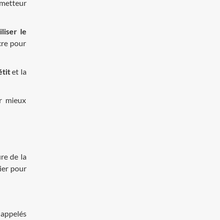
smetteur
liser le
cre pour
étit
et la
ur mieux
re de la
ier pour
appelés