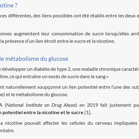
cotine ?
es différentes, des liens possibles ont été établis entre les deux 
onnes augmentent leur consommation de sucre lorsqu’elles arr
présence d’un lien étroit entre le sucre et la nicotine.
e le métabolisme du glucose
e développer un diabète de type 2, une maladie chronique caractér
line, ce qui entraîne un excès de sucre dans le sang »
ont naturellement soupçonné un lien potentiel entre l’une des su
ne) et le métabolisme du glucose.
A (
National Institute on Drug Abuse
) en 2019 fait justement pa
n potentiel entre la nicotine et le sucre
[1]
.
 nicotine pouvait affecter les cellules du cerveau impliquées
ntaire.