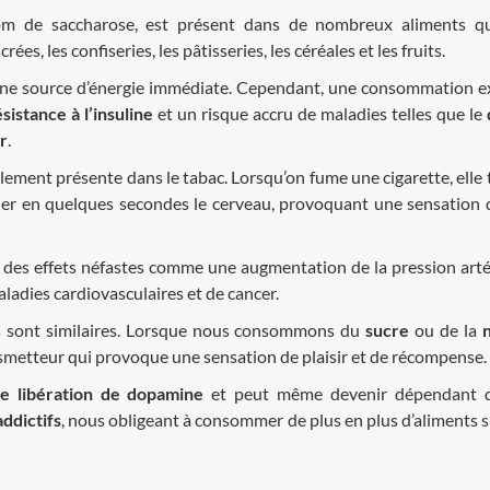
om de saccharose, est présent dans de nombreux aliments q
s, les confiseries, les pâtisseries, les céréales et les fruits.
t une source d’énergie immédiate. Cependant, une consommation e
ésistance à l’insuline
et un risque accru de maladies telles que le
r
.
llement présente dans le tabac. Lorsqu’on fume une cigarette, elle 
er en quelques secondes le cerveau, provoquant une sensation 
des effets néfastes comme une augmentation de la pression artér
ladies cardiovasculaires et de cancer.
 sont similaires. Lorsque nous consommons du
sucre
ou de la
n
smetteur qui provoque une sensation de plaisir et de récompense.
te libération de dopamine
et peut même devenir dépendant d
addictifs
, nous obligeant à consommer de plus en plus d’aliments s