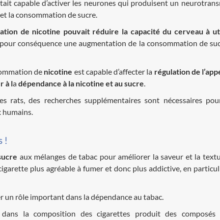
tait capable d’activer les neurones qui produisent un neurotran
 et la consommation de sucre.
tion de nicotine pouvait réduire la capacité du cerveau à uti
a a pour conséquence une augmentation de la consommation de su
nsommation de
nicotine
est capable d’affecter la
régulation de l’app
 à l
a
dépendance à la nicotine et au sucre
.
s rats, des recherches supplémentaires sont nécessaires po
x humains.
s !
sucre
aux mélanges de tabac pour améliorer la saveur et la textu
garette plus agréable à fumer et donc plus addictive, en particul
uer un rôle important dans la dépendance au tabac.
dans la composition des cigarettes produit des composés 