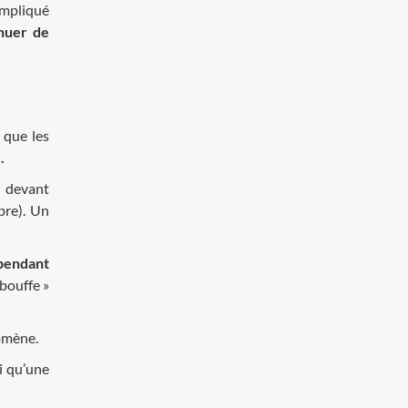
impliqué
nuer de
que les
]
.
s devant
bre). Un
 pendant
ouffe »
omène.
si qu’une