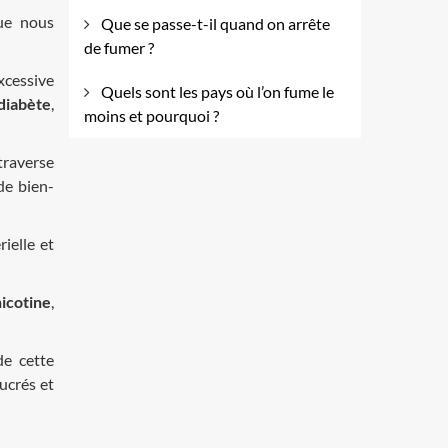
ue nous
Que se passe-t-il quand on arrête
de fumer ?
xcessive
Quels sont les pays où l’on fume le
diabète
,
moins et pourquoi ?
traverse
de bien-
ielle et
icotine
,
e cette
ucrés et