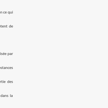
en ce qui
êtent de
isée par
bstances
rtie des
 dans la