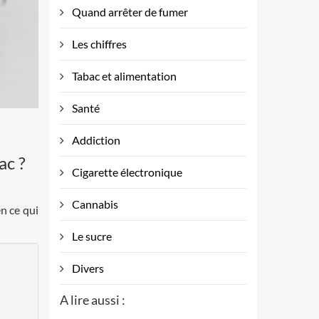
Quand arrêter de fumer
Les chiffres
Tabac et alimentation
Santé
Addiction
ac ?
Cigarette électronique
Cannabis
en ce qui
Le sucre
Divers
A lire aussi :