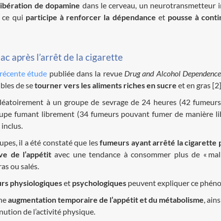
libération de dopamine
dans le cerveau, un neurotransmetteur 
, ce qui
participe à
renforcer la dépendance
et
pousse à conti
c après l’arrêt de la cigarette
récente étude
publiée dans la revue
Drug and Alcohol Dependence
ibles de se
tourner vers les aliments riches en sucre
et en gras [2
 aléatoirement à un groupe de sevrage de 24 heures (42 fumeur
oupe fumant librement (34 fumeurs pouvant fumer de manière li
inclus.
pes, il a été constaté que les
fumeurs ayant arrêté la cigarette
ve de l’appétit
avec une tendance à consommer plus de « malb
gras ou salés.
urs physiologiques
et
psychologiques
peuvent expliquer ce phén
une
augmentation temporaire de l’appétit et du métabolisme
, ain
nution de l’activité physique.