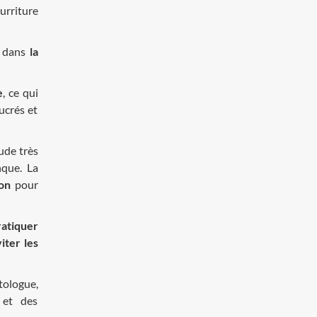
urriture
t dans
la
e
, ce qui
ucrés et
ude très
nque. La
on
pour
ratiquer
iter les
tologue,
 et des