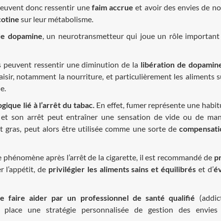
 peuvent donc ressentir une
faim accrue
et avoir des envies de no
cotine
sur leur métabolisme.
 de dopamine
, un neurotransmetteur qui joue un rôle importan
ils peuvent ressentir une diminution de la
libération de dopamin
isir, notamment la nourriture, et particulièrement les aliments s
e.
gique lié à l’arrêt du tabac.
En effet, fumer représente une habit
 et son arrêt peut entraîner une sensation de vide ou de ma
et gras, peut alors être utilisée comme une sorte de
compensati
ce phénomène après l’arrêt de la cigarette, il est recommandé de
p
r l’appétit, de
privilégier les aliments sains et équilibrés
et d’
év
se faire aider par un professionnel de santé qualifié
(addic
n place une stratégie personnalisée de gestion des envies