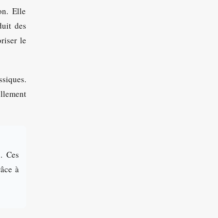
on. Elle
duit des
riser le
siques.
ellement
. Ces
râce à