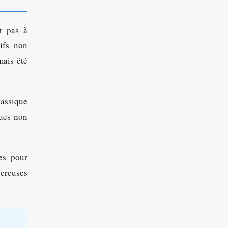
t pas à
tifs non
mais été
lassique
gues non
es pour
gereuses