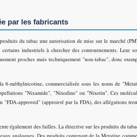
ée par les fabricants
 produits du tabac une autorisation de mise sur le marché (P
 certains industriels à chercher des contournements. Leur so
iquement proches mais techniquement "non-tabac", donc exemp
 la 6-méthylnicotine, commercialisée sous les noms de "Meta
ppellations "Nixamide", "Nixodine" ou "Nixotin". Ces molécu
ou "FDA-approved" (approuvé par la FDA), des allégations tr
sente également des failles. La directive sur les produits du tab
ouveaux analogues. Des produits contenant de la Metatine comm