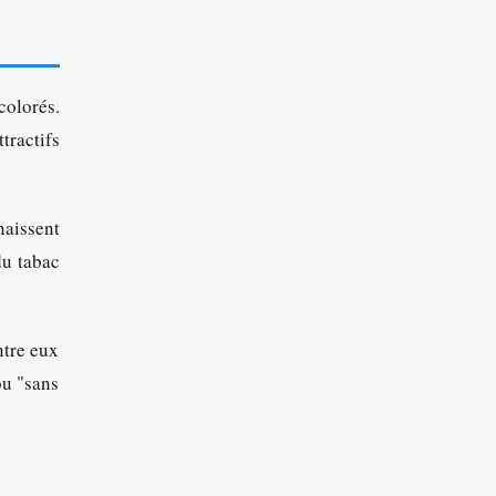
colorés.
tractifs
naissent
du tabac
ntre eux
ou "sans