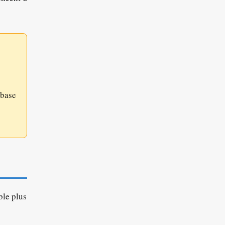
 base
ble plus