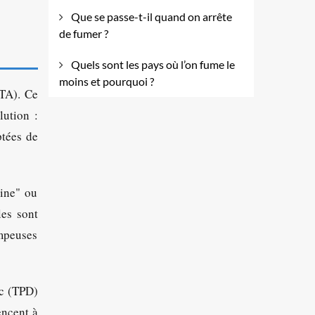
Que se passe-t-il quand on arrête
de fumer ?
Quels sont les pays où l’on fume le
moins et pourquoi ?
MTA). Ce
lution :
tées de
tine" ou
les sont
ompeuses
ac (TPD)
encent à