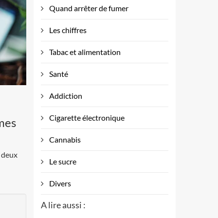
Quand arrêter de fumer
Les chiffres
Tabac et alimentation
Santé
Addiction
Cigarette électronique
mes
Cannabis
t deux
Le sucre
Divers
A lire aussi :