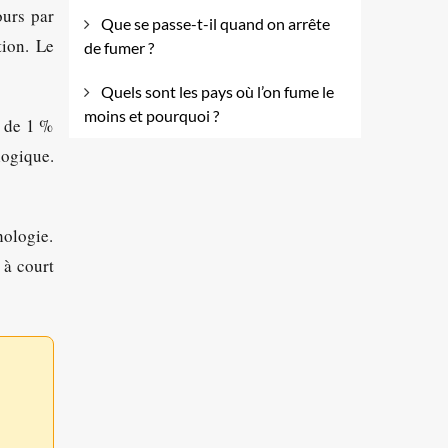
ours par
Que se passe-t-il quand on arrête
ion. Le
de fumer ?
Quels sont les pays où l’on fume le
moins et pourquoi ?
s de 1 %
logique.
hologie.
 à court