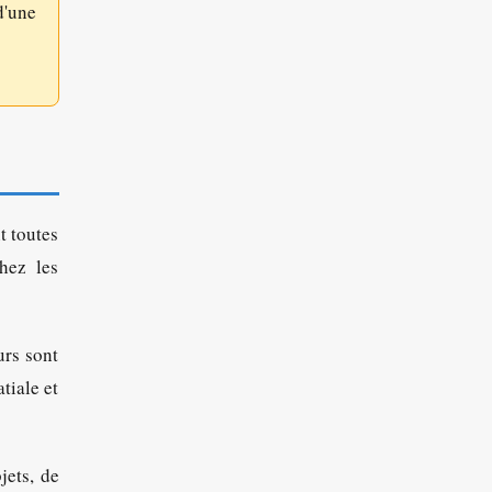
d'une
t toutes
hez les
urs sont
tiale et
jets, de