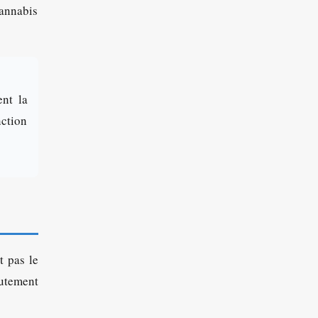
cannabis
ent la
nction
t pas le
autement