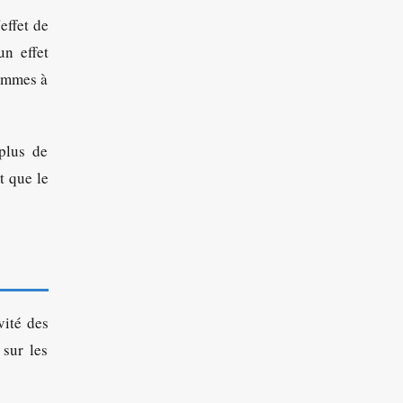
effet de
un effet
femmes à
 plus de
t que le
vité des
 sur les