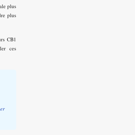
ale plus
dre plus
eurs CB1
ler ces
ser