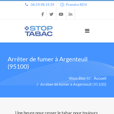
06.59.98.19.39
Prendre RDV
Arrêter de fumer à Argenteuil
(95100)
Vous êtes ici :
Accueil
Arrêter de fumer à Argenteuil (95100)
Une heure pour cesser le tabac pour toujours.