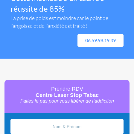
réussite de 85%
La prise de poids est moindre car le point de
l’angoisse et de l’anxiété est traité !
06.59.98.19.39
Prendre RDV
Centre Laser Stop Tabac
Faites le pas pour vous libérer de l’addiction