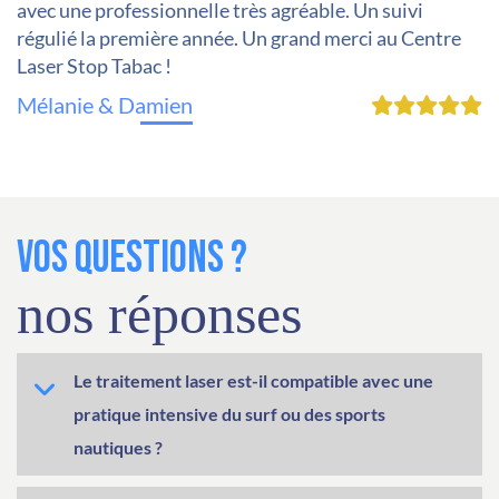
avec une professionnelle très agréable. Un suivi
indispensables pour bien comprendre le processus et
régulié la première année. Un grand merci au Centre
la méthode tellement facile.
Laser Stop Tabac !
Lindsey Martin
Mélanie & Damien
VOS QUESTIONS ?
nos réponses
Le traitement laser est-il compatible avec une
pratique intensive du surf ou des sports
nautiques ?