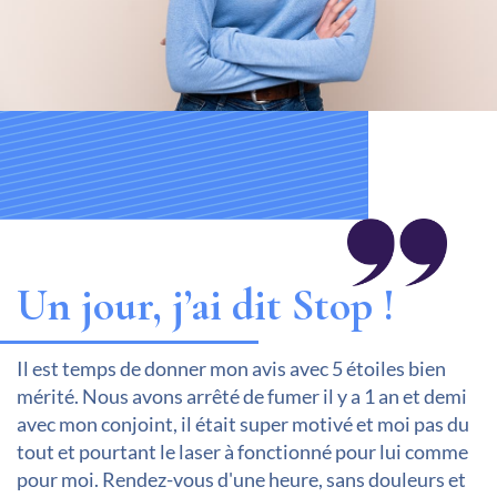
Un jour, j’ai dit Stop !
Un jour, j’ai dit Stop !
Il est temps de donner mon avis avec 5 étoiles bien
Avec une vraie envie d'arrêter cela reviens à un jeu
mérité. Nous avons arrêté de fumer il y a 1 an et demi
d'enfant grâce à cette méthode ! Plus de 20ans en tant
avec mon conjoint, il était super motivé et moi pas du
que fumeuse....et une facilité déconcertante a avoir
tout et pourtant le laser à fonctionné pour lui comme
arrêté depuis près de 3 mois du jour au lendemain. Les
pour moi. Rendez-vous d'une heure, sans douleurs et
conseils sont juste, les explications données