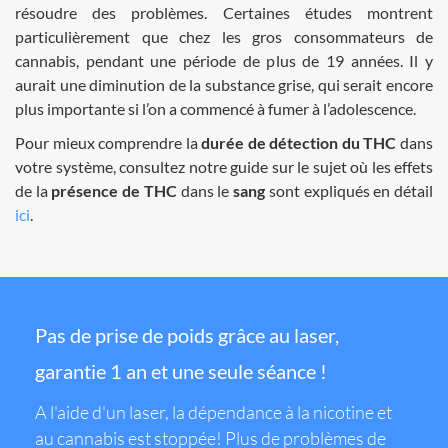
résoudre des problèmes. Certaines études montrent
particulièrement que chez les gros consommateurs de
cannabis, pendant une période de plus de 19 années. Il y
aurait une diminution de la substance grise, qui serait encore
plus importante si l’on a commencé à fumer à l’adolescence.
Pour mieux comprendre la
durée de détection du THC
dans
votre système, consultez notre guide sur le sujet où les effets
de la
présence de THC
dans le
sang
sont expliqués en détail
ici
.
Pas de prise de poids grâce au laser,
garantie 1 an et une seule séance !
A l'aide d'un laser, la dépendance à la nicotine et
au cannabis est stoppée! Plus de problèmes de