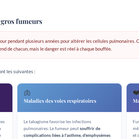
 gros fumeurs
r jour pendant plusieurs années pour altérer les cellules pulmonaires. 
nd de chacun, mais le danger est réel à chaque bouffée.
nt les suivantes :
🫁
❤
Maladies des voies respiratoires
Ma
Des
Le tabagisme favorise les infections
Fum
n
pulmonaires. Le fumeur peut
souffrir de
mêm
e
complications liées à l'asthme, d'emphysèmes
et