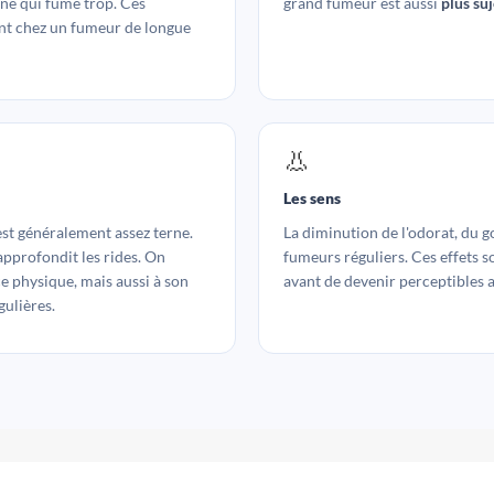
nne qui fume trop. Ces
grand fumeur est aussi
plus su
nt chez un fumeur de longue
👃
Les sens
st généralement assez terne.
La diminution de l'odorat, du go
 approfondit les rides. On
fumeurs réguliers. Ces effets s
 physique, mais aussi à son
avant de devenir perceptibles 
ulières.