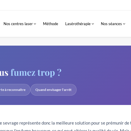
Nos centres laser
Méthode
Lasérothérapie
Nos séances
ous
fumez trop ?
rte à reconnaître
Quand envisager l'arrêt
Le sevrage représente donc la meilleure solution pour se prémunir de 
orsque l'on fume beaucoup, ce qui peut altérer la qualité de vie. Mai