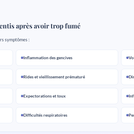
ntis après avoir trop fumé
urs symptômes :
Inflammation des gencives
Vo
Rides et vieillissement prématuré
Di
Expectorations et toux
In
Difficultés respiratoires
Pe