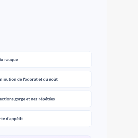
ix rauque
minution de l'odorat et du goût
fections gorge et nez répétées
rte d'appétit