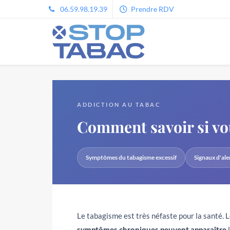
06.59.98.19.39
Prendre RDV
ADDICTION AU TABAC
Comment savoir si v
Symptômes du tabagisme excessif
Signaux d'ale
Le tabagisme est très néfaste pour la santé. 
symptômes chroniques peuvent apparaître
l