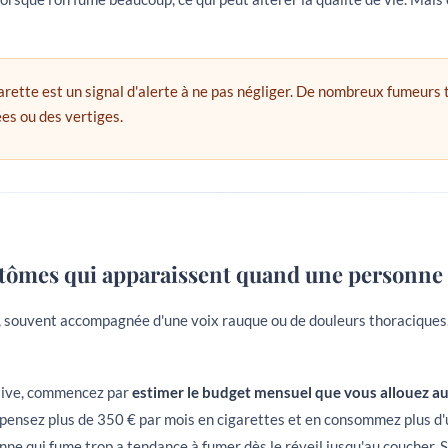
garette est un signal d'alerte à ne pas négliger. De nombreux fumeurs
es ou des vertiges.
tômes qui apparaissent quand une personne 
 souvent accompagnée d'une voix rauque ou de douleurs thoraciques. 
ssive, commencez par
estimer le budget mensuel que vous allouez au
ensez plus de 350 € par mois en cigarettes et en consommez plus d'
nne qui fume trop a tendance à fumer dès le réveil jusqu'au coucher. S