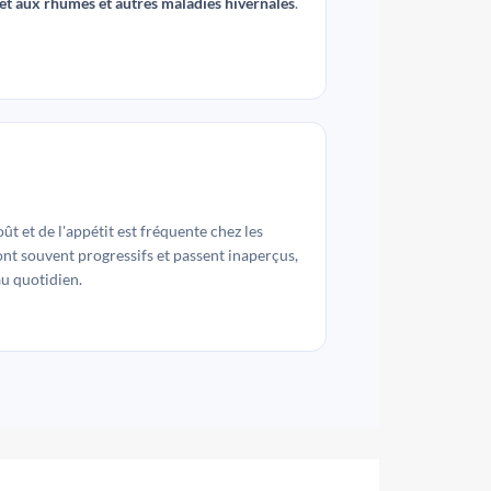
jet aux rhumes et autres maladies hivernales
.
ût et de l'appétit est fréquente chez les
ont souvent progressifs et passent inaperçus,
au quotidien.