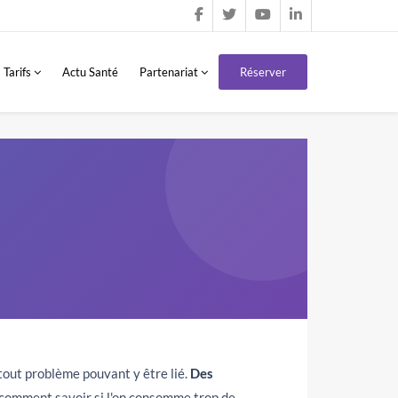
Tarifs
Actu Santé
Partenariat
Réserver
tout problème pouvant y être lié.
Des
s comment savoir si l'on consomme trop de