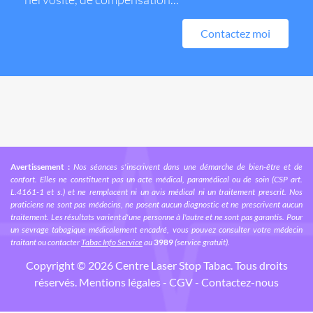
Contactez moi
Avertissement :
Nos séances s'inscrivent dans une démarche de bien-être et de
confort. Elles ne constituent pas un acte médical, paramédical ou de soin (CSP art.
L.4161-1 et s.) et ne remplacent ni un avis médical ni un traitement prescrit. Nos
praticiens ne sont pas médecins, ne posent aucun diagnostic et ne prescrivent aucun
traitement. Les résultats varient d'une personne à l'autre et ne sont pas garantis. Pour
un sevrage tabagique médicalement encadré, vous pouvez consulter votre médecin
traitant ou contacter
Tabac Info Service
au
3989
(service gratuit).
Copyright © 2026 Centre Laser
Stop Tabac
. Tous droits
réservés.
Mentions légales
-
CGV
-
Contactez-nous