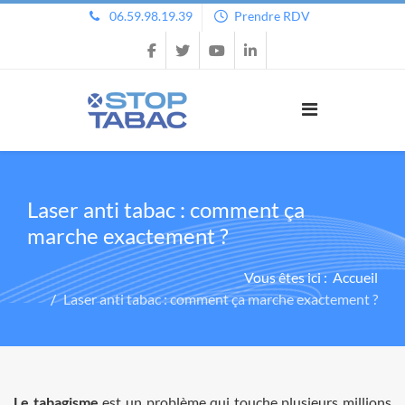
06.59.98.19.39
Prendre RDV
Laser anti tabac : comment ça
marche exactement ?
Vous êtes ici :
Accueil
Laser anti tabac : comment ça marche exactement ?
Le tabagisme
est un problème qui touche plusieurs millions