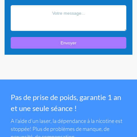
Envoyer
Pas de prise de poids, garantie 1 an
et une seule séance !
A l'aide d'un laser, la dépendance à la nicotine est
stoppée! Plus de problèmes de manque, de
nervosité, de compensation...