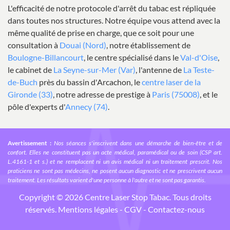
L'efficacité de notre protocole d'arrêt du tabac est répliquée
dans toutes nos structures. Notre équipe vous attend avec la
même qualité de prise en charge, que ce soit pour une
consultation à
Douai (Nord)
, notre établissement de
Boulogne-Billancourt
, le centre spécialisé dans le
Val-d'Oise
,
le cabinet de
La Seyne-sur-Mer (Var)
, l'antenne de
La Teste-
de-Buch
près du bassin d'Arcachon, le
centre laser de la
Gironde (33)
, notre adresse de prestige à
Paris (75008)
, et le
pôle d'experts d'
Annecy (74)
.
Avertissement :
Nos séances s'inscrivent dans une démarche de bien-être et de
confort. Elles ne constituent pas un acte médical, paramédical ou de soin (CSP art.
L.4161-1 et s.) et ne remplacent ni un avis médical ni un traitement prescrit. Nos
praticiens ne sont pas médecins, ne posent aucun diagnostic et ne prescrivent aucun
traitement. Les résultats varient d'une personne à l'autre et ne sont pas garantis.
Copyright © 2026 Centre Laser
Stop Tabac
. Tous droits
réservés.
Mentions légales
-
CGV
-
Contactez-nous