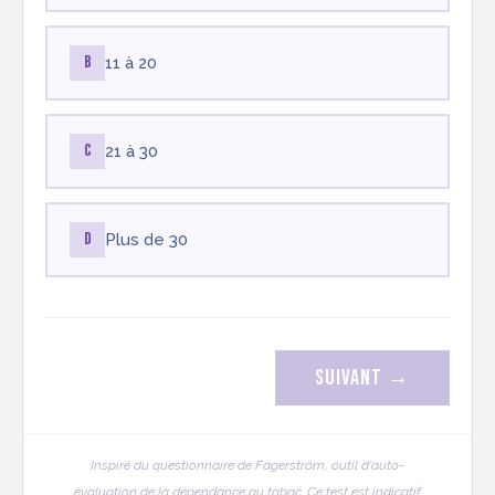
B
11 à 20
C
21 à 30
D
Plus de 30
Suivant →
Inspiré du questionnaire de Fagerström, outil d'auto-
évaluation de la dépendance au tabac. Ce test est indicatif