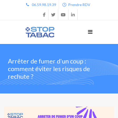
06.59.98.19.39
Prendre RDV
Arrêter de fumer d'un coup :
comment éviter les risques de
rechute ?